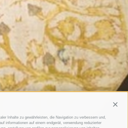
Continu
aler Inhalte zu gewährleisten, die Navigation zu verbessern und,
auf informationen auf einem endgerät, verwendung reduzierter