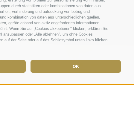
g, erstellung von profilen zur personalisierung von inhalten,
ruppen durch statistiken oder kombinationen von daten aus
herheit, verhinderung und aufdeckung von betrug und
 und kombination von daten aus unterschiedlichen quellen,
ten, geräte anhand von aktiv angeforderten informationen
führt. Wenn Sie auf „Cookies akzeptieren" klicken, erklären Sie
ahl anzupassen oder „Alle ablehnen", um ohne Cookies
ten auf der Seite oder auf das Schildsymbol unten links klicken.
OK
So können Sie die baulichen Veränderungen
vom ausgehenden 13. Jahrhundert bis heute
gut erkennen und eine spannende
Gegenüberstellung von Alt und Neu erleben.