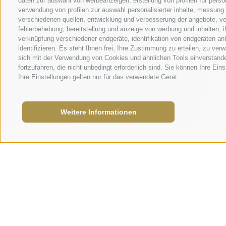
daten zur auswahl von werbeanzeigen, erstellung von profilen für person
verwendung von profilen zur auswahl personalisierter inhalte, messung
verschiedenen quellen, entwicklung und verbesserung der angebote, ve
fehlerbehebung, bereitstellung und anzeige von werbung und inhalten,
verknüpfung verschiedener endgeräte, identifikation von endgeräten an
identifizieren. Es steht Ihnen frei, Ihre Zustimmung zu erteilen, zu v
sich mit der Verwendung von Cookies und ähnlichen Tools einverstand
fortzufahren, die nicht unbedingt erforderlich sind. Sie können Ihre Ei
Ihre Einstellungen gelten nur für das verwendete Gerät.
Weitere Informationen
Museum „ora et
labora“
Bei der Sanierung des ehemaligen