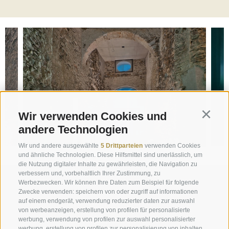
Wir verwenden Cookies und
Continu
andere Technologien
Wir und andere ausgewählte
5 Drittparteien
verwenden Cookies
und ähnliche Technologien. Diese Hilfsmittel sind unerlässlich, um
die Nutzung digitaler Inhalte zu gewährleisten, die Navigation zu
verbessern und, vorbehaltlich Ihrer Zustimmung, zu
Anfrage
Werbezwecken. Wir können Ihre Daten zum Beispiel für folgende
Zwecke verwenden: speichern von oder zugriff auf informationen
auf einem endgerät, verwendung reduzierter daten zur auswahl
info@marienberg.it
von werbeanzeigen, erstellung von profilen für personalisierte
werbung, verwendung von profilen zur auswahl personalisierter
+39 0473 843980
werbung, erstellung von profilen zur personalisierung von inhalten,