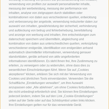
verwendung von profilen zur auswahl personalisierter inhalte,
messung der werbeleistung, messung der performance von
inhalten, analyse von zielgruppen durch statistiken oder
kombinationen von daten aus verschiedenen quellen, entwicklung
Impressum
|
Transparenz
|
Sitemap
|
Cookie-Richtlinie
|
und verbesserung der angebote, verwendung reduzierter daten zur
auswahl von inhalten, gewährleistung der sicherheit, verhinderung
Privacy
|
Cookie Präferenzen
und aufdeckung von betrug und fehlerbehebung, bereitstellung
und anzeige von werbung und inhalten, ihre entscheidungen zum
datenschutz speichern und übermitteln, abgleichung und
Benediktinerstift Marienberg
kombination von daten aus unterschiedlichen quellen, verknüpfung
Schlinig 1
verschiedener endgeräte, identifikation von endgeräten anhand
39024
Mals
automatisch übermittelter informationen, verwendung genauer
standortdaten, geräte anhand von aktiv angeforderten
Italien - BZ
informationen identifizieren. Es steht Ihnen frei, Ihre Zustimmung zu
erteilen, zu verweigern oder zu widerrufen, ohne dass dies zu
wesentlichen Einschränkungen führt. Wenn Sie auf „Cookies
Museumsleitung und Verwaltung
akzeptieren" klicken, erklären Sie sich mit der Verwendung von
Cookies und ähnlichen Tools einverstanden. Verwenden Sie die
Tel.+39 0473 843989
Schaltfläche „Einstellungen verwalten", um Ihre Auswahl
anzupassen oder „Alle ablehnen", um ohne Cookies fortzufahren,
Email: verwaltung@marienberg.it
die nicht unbedingt erforderlich sind. Sie können Ihre Einstellungen
jederzeit ändern, indem Sie auf den Link „Cookie-Einstellungen"
unten auf der Seite oder auf das Schildsymbol unten links klicken.
Kloster
Ihre Einstellungen gelten nur für das verwendete Gerät.