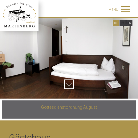
MENÜ
DE
IT
EN
Gottesdienstordnung August
Gästehaus