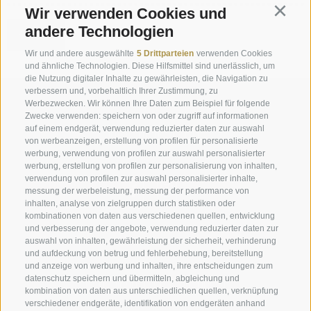
Wir verwenden Cookies und
Continu
andere Technologien
Wir und andere ausgewählte
5 Drittparteien
verwenden Cookies
und ähnliche Technologien. Diese Hilfsmittel sind unerlässlich, um
die Nutzung digitaler Inhalte zu gewährleisten, die Navigation zu
verbessern und, vorbehaltlich Ihrer Zustimmung, zu
Anfrage
Werbezwecken. Wir können Ihre Daten zum Beispiel für folgende
Zwecke verwenden: speichern von oder zugriff auf informationen
auf einem endgerät, verwendung reduzierter daten zur auswahl
info@marienberg.it
von werbeanzeigen, erstellung von profilen für personalisierte
werbung, verwendung von profilen zur auswahl personalisierter
+39 0473 843980
werbung, erstellung von profilen zur personalisierung von inhalten,
verwendung von profilen zur auswahl personalisierter inhalte,
messung der werbeleistung, messung der performance von
inhalten, analyse von zielgruppen durch statistiken oder
kombinationen von daten aus verschiedenen quellen, entwicklung
Impressum
|
Transparenz
|
Sitemap
|
Cookie-Richtlinie
|
und verbesserung der angebote, verwendung reduzierter daten zur
auswahl von inhalten, gewährleistung der sicherheit, verhinderung
Privacy
|
Cookie Präferenzen
und aufdeckung von betrug und fehlerbehebung, bereitstellung
und anzeige von werbung und inhalten, ihre entscheidungen zum
datenschutz speichern und übermitteln, abgleichung und
Benediktinerstift Marienberg
kombination von daten aus unterschiedlichen quellen, verknüpfung
Schlinig 1
verschiedener endgeräte, identifikation von endgeräten anhand