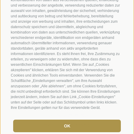
kombinationen von daten aus verschiedenen quellen, entwicklung
Impressum
|
Transparenz
|
Sitemap
|
Cookie-Richtlinie
|
und verbesserung der angebote, verwendung reduzierter daten zur
auswahl von inhalten, gewährleistung der sicherheit, verhinderung
Privacy
|
Cookie Präferenzen
und aufdeckung von betrug und fehlerbehebung, bereitstellung
und anzeige von werbung und inhalten, ihre entscheidungen zum
datenschutz speichern und übermitteln, abgleichung und
Benediktinerstift Marienberg
kombination von daten aus unterschiedlichen quellen, verknüpfung
Schlinig 1
verschiedener endgeräte, identifikation von endgeräten anhand
39024
Mals
automatisch übermittelter informationen, verwendung genauer
standortdaten, geräte anhand von aktiv angeforderten
Italien - BZ
informationen identifizieren. Es steht Ihnen frei, Ihre Zustimmung zu
erteilen, zu verweigern oder zu widerrufen, ohne dass dies zu
wesentlichen Einschränkungen führt. Wenn Sie auf „Cookies
Museumsleitung und Verwaltung
akzeptieren" klicken, erklären Sie sich mit der Verwendung von
Cookies und ähnlichen Tools einverstanden. Verwenden Sie die
Tel.+39 0473 843989
Schaltfläche „Einstellungen verwalten", um Ihre Auswahl
anzupassen oder „Alle ablehnen", um ohne Cookies fortzufahren,
Email: verwaltung@marienberg.it
die nicht unbedingt erforderlich sind. Sie können Ihre Einstellungen
jederzeit ändern, indem Sie auf den Link „Cookie-Einstellungen"
unten auf der Seite oder auf das Schildsymbol unten links klicken.
Kloster
Ihre Einstellungen gelten nur für das verwendete Gerät.
Tel.+39 0473 831306
Email: info@marienberg.it
OK