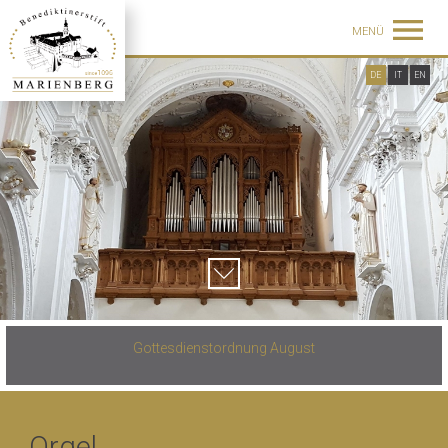
MENÜ
DE
IT
EN
Gottesdienstordnung August
Orgel