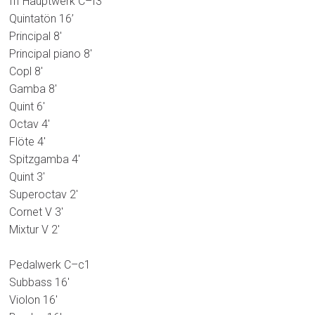
III Hauptwerk C–f3
Quintatön 16’
Principal 8′
Principal piano 8′
Copl 8′
Gamba 8′
Quint 6′
Octav 4′
Flöte 4′
Spitzgamba 4′
Quint 3′
Superoctav 2′
Cornet V 3′
Mixtur V 2′
Pedalwerk C–c1
Subbass 16′
Violon 16′