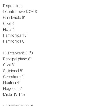
Disposition:
I Continuowerk C–f3
Gambviola 8′
Copl 8′
Flöte 4′
Harmonica 16′
Harmonica 8′
II Hinterwerk C–f3
Principal piano 8′
Copl 8′
Salicional 8′
Gemshorn 4′
Flautina 4′
Flageolet 2′
Mixtur IV 1 1⁄3′