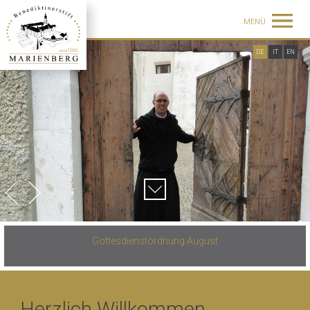
MENÜ
DE
IT
EN
Gottesdienstordnung August
Herzlich Willkommen