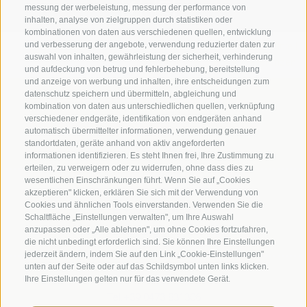
messung der werbeleistung, messung der performance von
inhalten, analyse von zielgruppen durch statistiken oder
kombinationen von daten aus verschiedenen quellen, entwicklung
Impressum
|
Transparenz
|
Sitemap
|
Cookie-Richtlinie
|
und verbesserung der angebote, verwendung reduzierter daten zur
auswahl von inhalten, gewährleistung der sicherheit, verhinderung
Privacy
|
Cookie Präferenzen
und aufdeckung von betrug und fehlerbehebung, bereitstellung
und anzeige von werbung und inhalten, ihre entscheidungen zum
datenschutz speichern und übermitteln, abgleichung und
Benediktinerstift Marienberg
kombination von daten aus unterschiedlichen quellen, verknüpfung
Schlinig 1
verschiedener endgeräte, identifikation von endgeräten anhand
39024
Mals
automatisch übermittelter informationen, verwendung genauer
standortdaten, geräte anhand von aktiv angeforderten
Italien - BZ
informationen identifizieren. Es steht Ihnen frei, Ihre Zustimmung zu
erteilen, zu verweigern oder zu widerrufen, ohne dass dies zu
wesentlichen Einschränkungen führt. Wenn Sie auf „Cookies
Museumsleitung und Verwaltung
akzeptieren" klicken, erklären Sie sich mit der Verwendung von
Cookies und ähnlichen Tools einverstanden. Verwenden Sie die
Tel.+39 0473 843989
Schaltfläche „Einstellungen verwalten", um Ihre Auswahl
anzupassen oder „Alle ablehnen", um ohne Cookies fortzufahren,
Email: verwaltung@marienberg.it
die nicht unbedingt erforderlich sind. Sie können Ihre Einstellungen
jederzeit ändern, indem Sie auf den Link „Cookie-Einstellungen"
unten auf der Seite oder auf das Schildsymbol unten links klicken.
Kloster
Ihre Einstellungen gelten nur für das verwendete Gerät.
Tel.+39 0473 831306