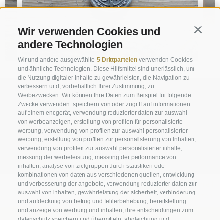
Wir verwenden Cookies und
Continu
andere Technologien
Wir und andere ausgewählte
5 Drittparteien
verwenden Cookies
und ähnliche Technologien. Diese Hilfsmittel sind unerlässlich, um
die Nutzung digitaler Inhalte zu gewährleisten, die Navigation zu
verbessern und, vorbehaltlich Ihrer Zustimmung, zu
Anfrage
Werbezwecken. Wir können Ihre Daten zum Beispiel für folgende
Zwecke verwenden: speichern von oder zugriff auf informationen
auf einem endgerät, verwendung reduzierter daten zur auswahl
info@marienberg.it
von werbeanzeigen, erstellung von profilen für personalisierte
werbung, verwendung von profilen zur auswahl personalisierter
+39 0473 843980
werbung, erstellung von profilen zur personalisierung von inhalten,
verwendung von profilen zur auswahl personalisierter inhalte,
messung der werbeleistung, messung der performance von
inhalten, analyse von zielgruppen durch statistiken oder
kombinationen von daten aus verschiedenen quellen, entwicklung
Impressum
|
Transparenz
|
Sitemap
|
Cookie-Richtlinie
|
und verbesserung der angebote, verwendung reduzierter daten zur
auswahl von inhalten, gewährleistung der sicherheit, verhinderung
Privacy
|
Cookie Präferenzen
und aufdeckung von betrug und fehlerbehebung, bereitstellung
und anzeige von werbung und inhalten, ihre entscheidungen zum
datenschutz speichern und übermitteln, abgleichung und