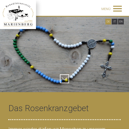
MENÜ
DE
IT
EN
Das Rosenkranzgebet