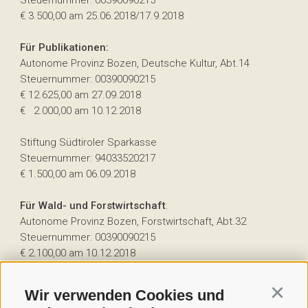
Steuernummer: 00390090215
€ 3.500,00 am 25.06.2018/17.9.2018
Für Publikationen:
Autonome Provinz Bozen, Deutsche Kultur, Abt.14
Steuernummer: 00390090215
€ 12.625,00 am 27.09.2018
€ 2.000,00 am 10.12.2018
Stiftung Südtiroler Sparkasse
Steuernummer: 94033520217
€ 1.500,00 am 06.09.2018
Für Wald- und Forstwirtschaft
:
Autonome Provinz Bozen, Forstwirtschaft, Abt.32
Steuernummer: 00390090215
€ 2.100,00 am 10.12.2018
Wir verwenden Cookies und
Continu
Weitere erhaltene Staatshilfen können im "Registro