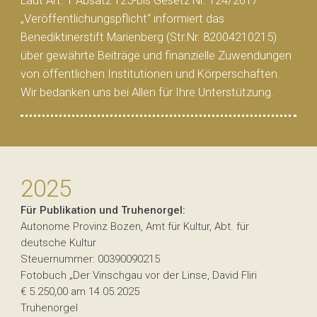
Laut Art. 1 Absatz 125-bis Gesetz Nr. 124/2017
„Veröffentlichungspflicht“ informiert das
Benediktinerstift Marienberg (Str.Nr. 82004210215)
über gewährte Beiträge und finanzielle Zuwendungen
von öffentlichen Institutionen und Körperschaften.
Wir bedanken uns bei Allen für Ihre Unterstützung.
2025
Für Publikation und Truhenorgel:
Autonome Provinz Bozen, Amt für Kultur, Abt. für
deutsche Kultur
Steuernummer: 00390090215
Fotobuch „Der Vinschgau vor der Linse, David Fliri
€ 5.250,00 am 14.05.2025
Truhenorgel