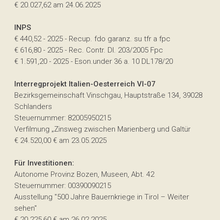
€ 20.027,62 am 24.06.2025
INPS
€ 440,52 - 2025 - Recup. fdo garanz. su tfr a fpc
€ 616,80 - 2025 - Rec. Contr. Dl. 203/2005 Fpc
€ 1.591,20 - 2025 - Eson.under 36 a. 10 DL178/20
Interregprojekt Italien-Oesterreich VI-07
Bezirksgemeinschaft Vinschgau, Hauptstraße 134, 39028
Schlanders
Steuernummer: 82005950215
Verfilmung „Zinsweg zwischen Marienberg und Galtür
€ 24.520,00 € am 23.05.2025
Für Investitionen:
Autonome Provinz Bozen, Museen, Abt. 42
Steuernummer: 00390090215
Ausstellung "500 Jahre Bauernkriege in Tirol – Weiter
sehen"
€ 20.225,60 € am 26.02.2025