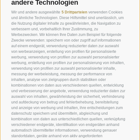
andere Technologien
nazionale aiuti di stato" (RNA) enthalten sein.
Wir und andere ausgewählte
5 Drittparteien
verwenden Cookies
und ähnliche Technologien. Diese Hilfsmittel sind unerlässlich, um
die Nutzung digitaler Inhalte zu gewährleisten, die Navigation zu
verbessern und, vorbehaltlich Ihrer Zustimmung, zu
Anfrage
Werbezwecken. Wir können Ihre Daten zum Beispiel für folgende
Zwecke verwenden: speichern von oder zugriff auf informationen
auf einem endgerät, verwendung reduzierter daten zur auswahl
info@marienberg.it
von werbeanzeigen, erstellung von profilen für personalisierte
werbung, verwendung von profilen zur auswahl personalisierter
+39 0473 843980
werbung, erstellung von profilen zur personalisierung von inhalten,
verwendung von profilen zur auswahl personalisierter inhalte,
messung der werbeleistung, messung der performance von
inhalten, analyse von zielgruppen durch statistiken oder
kombinationen von daten aus verschiedenen quellen, entwicklung
Impressum
|
Transparenz
|
Sitemap
|
Cookie-Richtlinie
|
und verbesserung der angebote, verwendung reduzierter daten zur
auswahl von inhalten, gewährleistung der sicherheit, verhinderung
Privacy
|
Cookie Präferenzen
und aufdeckung von betrug und fehlerbehebung, bereitstellung
und anzeige von werbung und inhalten, ihre entscheidungen zum
datenschutz speichern und übermitteln, abgleichung und
Benediktinerstift Marienberg
kombination von daten aus unterschiedlichen quellen, verknüpfung
Schlinig 1
verschiedener endgeräte, identifikation von endgeräten anhand
39024
Mals
automatisch übermittelter informationen, verwendung genauer
standortdaten, geräte anhand von aktiv angeforderten
Italien - BZ