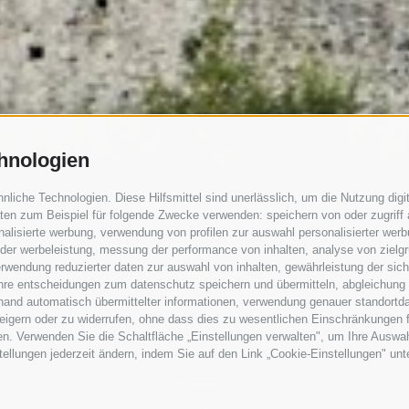
hnologien
iche Technologien. Diese Hilfsmittel sind unerlässlich, um die Nutzung digit
en zum Beispiel für folgende Zwecke verwenden: speichern von oder zugriff 
alisierte werbung, verwendung von profilen zur auswahl personalisierter werbun
 der werbeleistung, messung der performance von inhalten, analyse von zielg
rwendung reduzierter daten zur auswahl von inhalten, gewährleistung der sic
 ihre entscheidungen zum datenschutz speichern und übermitteln, abgleichung
hand automatisch übermittelter informationen, verwendung genauer standortda
erweigern oder zu widerrufen, ohne dass dies zu wesentlichen Einschränkungen 
en. Verwenden Sie die Schaltfläche „Einstellungen verwalten", um Ihre Ausw
nstellungen jederzeit ändern, indem Sie auf den Link „Cookie-Einstellungen" un