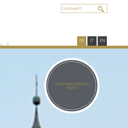
DE
IT
EN
Gottesdienstordnung
August