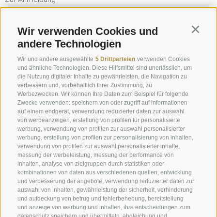
« Zurück zu allen Veranstaltungen
Wir verwenden Cookies und
Continu
andere Technologien
Anfrage
Wir und andere ausgewählte
5 Drittparteien
verwenden Cookies
und ähnliche Technologien. Diese Hilfsmittel sind unerlässlich, um
info@marienberg.it
die Nutzung digitaler Inhalte zu gewährleisten, die Navigation zu
verbessern und, vorbehaltlich Ihrer Zustimmung, zu
+39 0473 843980
Werbezwecken. Wir können Ihre Daten zum Beispiel für folgende
Zwecke verwenden: speichern von oder zugriff auf informationen
auf einem endgerät, verwendung reduzierter daten zur auswahl
von werbeanzeigen, erstellung von profilen für personalisierte
werbung, verwendung von profilen zur auswahl personalisierter
Impressum
|
Transparenz
|
Sitemap
|
Cookie-Richtlinie
|
werbung, erstellung von profilen zur personalisierung von inhalten,
verwendung von profilen zur auswahl personalisierter inhalte,
Privacy
|
Cookie Präferenzen
messung der werbeleistung, messung der performance von
inhalten, analyse von zielgruppen durch statistiken oder
kombinationen von daten aus verschiedenen quellen, entwicklung
Benediktinerstift Marienberg
und verbesserung der angebote, verwendung reduzierter daten zur
Schlinig 1
auswahl von inhalten, gewährleistung der sicherheit, verhinderung
39024
Mals
und aufdeckung von betrug und fehlerbehebung, bereitstellung
und anzeige von werbung und inhalten, ihre entscheidungen zum
Italien - BZ
datenschutz speichern und übermitteln, abgleichung und