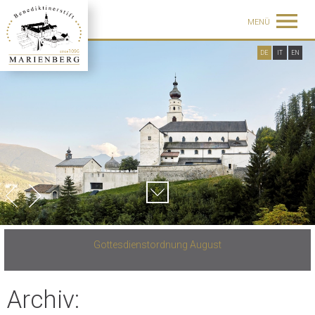
MENÜ
DE
IT
EN
Gottesdienstordnung August
Archiv: