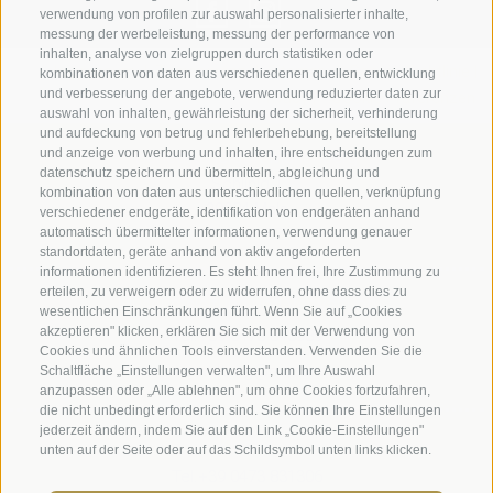
verwendung von profilen zur auswahl personalisierter inhalte,
messung der werbeleistung, messung der performance von
inhalten, analyse von zielgruppen durch statistiken oder
Impressum
|
Transparenz
|
Sitemap
|
Cookie-Richtlinie
|
kombinationen von daten aus verschiedenen quellen, entwicklung
und verbesserung der angebote, verwendung reduzierter daten zur
Privacy
|
Cookie Präferenzen
auswahl von inhalten, gewährleistung der sicherheit, verhinderung
und aufdeckung von betrug und fehlerbehebung, bereitstellung
und anzeige von werbung und inhalten, ihre entscheidungen zum
Benediktinerstift Marienberg
datenschutz speichern und übermitteln, abgleichung und
Schlinig 1
kombination von daten aus unterschiedlichen quellen, verknüpfung
39024
Mals
verschiedener endgeräte, identifikation von endgeräten anhand
Italien - BZ
automatisch übermittelter informationen, verwendung genauer
standortdaten, geräte anhand von aktiv angeforderten
informationen identifizieren. Es steht Ihnen frei, Ihre Zustimmung zu
erteilen, zu verweigern oder zu widerrufen, ohne dass dies zu
Museumsleitung und Verwaltung
wesentlichen Einschränkungen führt. Wenn Sie auf „Cookies
akzeptieren" klicken, erklären Sie sich mit der Verwendung von
Tel.+39 0473 843989
Cookies und ähnlichen Tools einverstanden. Verwenden Sie die
Email: verwaltung@marienberg.it
Schaltfläche „Einstellungen verwalten", um Ihre Auswahl
anzupassen oder „Alle ablehnen", um ohne Cookies fortzufahren,
die nicht unbedingt erforderlich sind. Sie können Ihre Einstellungen
jederzeit ändern, indem Sie auf den Link „Cookie-Einstellungen"
Kloster
unten auf der Seite oder auf das Schildsymbol unten links klicken.
Ihre Einstellungen gelten nur für das verwendete Gerät.
Tel.+39 0473 831306