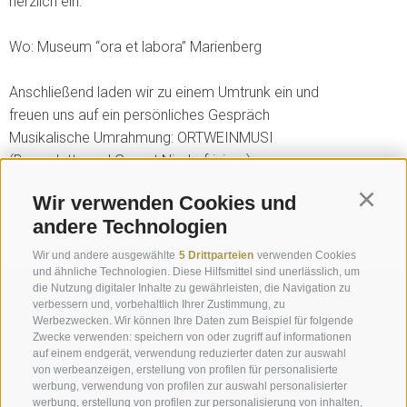
herzlich ein.
Wo: Museum “ora et labora” Marienberg
Anschließend laden wir zu einem Umtrunk ein und
freuen uns auf ein persönliches Gespräch
Musikalische Umrahmung: ORTWEINMUSI
(Bernadette und Gernot Niederfriniger)
Wir verwenden Cookies und
Continu
Download:
PDF
andere Technologien
« Zurück zu allen Veranstaltungen
Wir und andere ausgewählte
5 Drittparteien
verwenden Cookies
und ähnliche Technologien. Diese Hilfsmittel sind unerlässlich, um
die Nutzung digitaler Inhalte zu gewährleisten, die Navigation zu
Anfrage
verbessern und, vorbehaltlich Ihrer Zustimmung, zu
Werbezwecken. Wir können Ihre Daten zum Beispiel für folgende
Zwecke verwenden: speichern von oder zugriff auf informationen
info@marienberg.it
auf einem endgerät, verwendung reduzierter daten zur auswahl
+39 0473 843980
von werbeanzeigen, erstellung von profilen für personalisierte
werbung, verwendung von profilen zur auswahl personalisierter
werbung, erstellung von profilen zur personalisierung von inhalten,