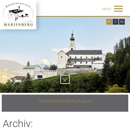
MENÜ
DE
IT
EN
Gottesdienstordnung August
Archiv: