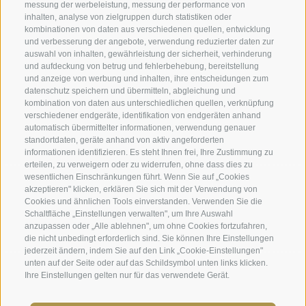
messung der werbeleistung, messung der performance von
inhalten, analyse von zielgruppen durch statistiken oder
kombinationen von daten aus verschiedenen quellen, entwicklung
Impressum
|
Transparenz
|
Sitemap
|
Cookie-Richtlinie
|
und verbesserung der angebote, verwendung reduzierter daten zur
auswahl von inhalten, gewährleistung der sicherheit, verhinderung
Privacy
|
Cookie Präferenzen
und aufdeckung von betrug und fehlerbehebung, bereitstellung
und anzeige von werbung und inhalten, ihre entscheidungen zum
datenschutz speichern und übermitteln, abgleichung und
Benediktinerstift Marienberg
kombination von daten aus unterschiedlichen quellen, verknüpfung
Schlinig 1
verschiedener endgeräte, identifikation von endgeräten anhand
39024
Mals
automatisch übermittelter informationen, verwendung genauer
standortdaten, geräte anhand von aktiv angeforderten
Italien - BZ
informationen identifizieren. Es steht Ihnen frei, Ihre Zustimmung zu
erteilen, zu verweigern oder zu widerrufen, ohne dass dies zu
wesentlichen Einschränkungen führt. Wenn Sie auf „Cookies
Museumsleitung und Verwaltung
akzeptieren" klicken, erklären Sie sich mit der Verwendung von
Cookies und ähnlichen Tools einverstanden. Verwenden Sie die
Tel.+39 0473 843989
Schaltfläche „Einstellungen verwalten", um Ihre Auswahl
anzupassen oder „Alle ablehnen", um ohne Cookies fortzufahren,
Email: verwaltung@marienberg.it
die nicht unbedingt erforderlich sind. Sie können Ihre Einstellungen
jederzeit ändern, indem Sie auf den Link „Cookie-Einstellungen"
unten auf der Seite oder auf das Schildsymbol unten links klicken.
Kloster
Ihre Einstellungen gelten nur für das verwendete Gerät.
Tel.+39 0473 831306