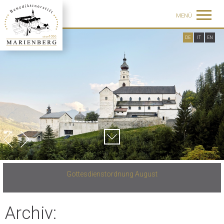
MENÜ
DE
IT
EN
Gottesdienstordnung August
Archiv: