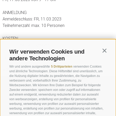
ANMELDUNG
Anmeldeschluss: FR, 11.03.2023
Teilnehmerzahl: max. 10 Personen
KOSTEN
€ 105,00 inkl. Mittagessen
Wir verwenden Cookies und
Continu
andere Technologien
DOWNLOAD
Wir und andere ausgewählte
5 Drittparteien
verwenden Cookies
« Zurück zu allen Veranstaltungen
und ähnliche Technologien. Diese Hilfsmittel sind unerlässlich, um
die Nutzung digitaler Inhalte zu gewährleisten, die Navigation zu
verbessern und, vorbehaltlich Ihrer Zustimmung, zu
Anfrage
Werbezwecken. Wir können Ihre Daten zum Beispiel für folgende
Zwecke verwenden: speichern von oder zugriff auf informationen
auf einem endgerät, verwendung reduzierter daten zur auswahl
info@marienberg.it
von werbeanzeigen, erstellung von profilen für personalisierte
werbung, verwendung von profilen zur auswahl personalisierter
+39 0473 843980
werbung, erstellung von profilen zur personalisierung von inhalten,
verwendung von profilen zur auswahl personalisierter inhalte,