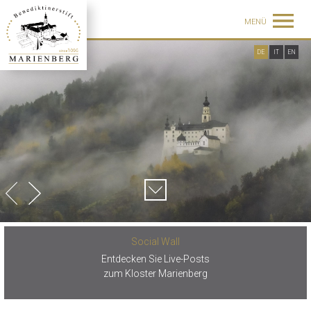
MENÜ
DE
IT
EN
Social Wall
Entdecken Sie Live-Posts
zum Kloster Marienberg