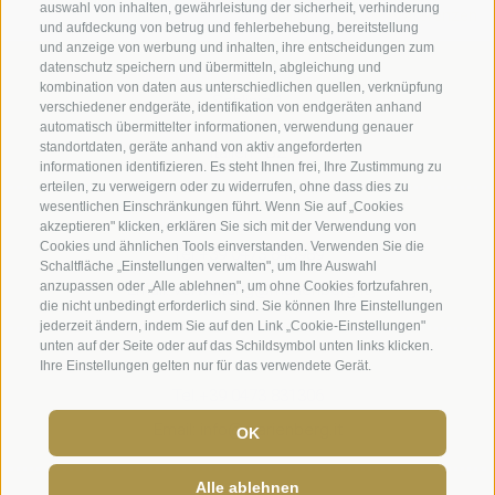
auswahl von inhalten, gewährleistung der sicherheit, verhinderung
Privacy
|
Cookie Präferenzen
und aufdeckung von betrug und fehlerbehebung, bereitstellung
und anzeige von werbung und inhalten, ihre entscheidungen zum
datenschutz speichern und übermitteln, abgleichung und
Benediktinerstift Marienberg
kombination von daten aus unterschiedlichen quellen, verknüpfung
Schlinig 1
verschiedener endgeräte, identifikation von endgeräten anhand
39024
Mals
automatisch übermittelter informationen, verwendung genauer
standortdaten, geräte anhand von aktiv angeforderten
Italien - BZ
informationen identifizieren. Es steht Ihnen frei, Ihre Zustimmung zu
erteilen, zu verweigern oder zu widerrufen, ohne dass dies zu
wesentlichen Einschränkungen führt. Wenn Sie auf „Cookies
Museumsleitung und Verwaltung
akzeptieren" klicken, erklären Sie sich mit der Verwendung von
Cookies und ähnlichen Tools einverstanden. Verwenden Sie die
Tel.+39 0473 843989
Schaltfläche „Einstellungen verwalten", um Ihre Auswahl
anzupassen oder „Alle ablehnen", um ohne Cookies fortzufahren,
Email: verwaltung@marienberg.it
die nicht unbedingt erforderlich sind. Sie können Ihre Einstellungen
jederzeit ändern, indem Sie auf den Link „Cookie-Einstellungen"
unten auf der Seite oder auf das Schildsymbol unten links klicken.
Kloster
Ihre Einstellungen gelten nur für das verwendete Gerät.
Tel.+39 0473 831306
Email: info@marienberg.it
OK
Alle ablehnen