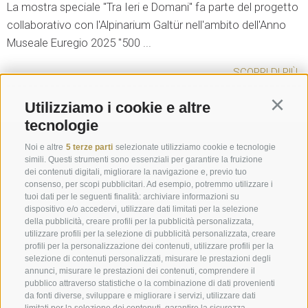
La mostra speciale "Tra Ieri e Domani" fa parte del progetto
collaborativo con l'Alpinarium Galtür nell'ambito dell'Anno
Museale Euregio 2025 "500 ...
SCOPRI DI PIÙ
Utilizziamo i cookie e altre
Continu
tecnologie
Richiesta
Noi e altre
5 terze parti
selezionate utilizziamo cookie e tecnologie
simili. Questi strumenti sono essenziali per garantire la fruizione
dei contenuti digitali, migliorare la navigazione e, previo tuo
info@marienberg.it
consenso, per scopi pubblicitari. Ad esempio, potremmo utilizzare i
+39 0473 843980
tuoi dati per le seguenti finalità: archiviare informazioni su
dispositivo e/o accedervi, utilizzare dati limitati per la selezione
della pubblicità, creare profili per la pubblicità personalizzata,
utilizzare profili per la selezione di pubblicità personalizzata, creare
profili per la personalizzazione dei contenuti, utilizzare profili per la
selezione di contenuti personalizzati, misurare le prestazioni degli
Credits
|
Contributi pubblici
|
Mappa del sito
|
Cookie Policy
|
annunci, misurare le prestazioni dei contenuti, comprendere il
pubblico attraverso statistiche o la combinazione di dati provenienti
Privacy
|
Preferenze Cookies
da fonti diverse, sviluppare e migliorare i servizi, utilizzare dati