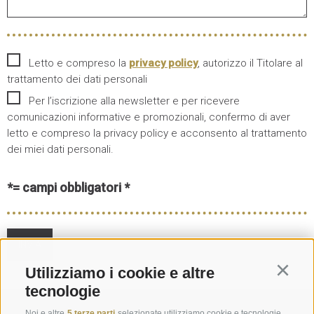
Letto e compreso la
privacy policy
, autorizzo il Titolare al
trattamento dei dati personali
Per l’iscrizione alla newsletter e per ricevere
comunicazioni informative e promozionali, confermo di aver
letto e compreso la privacy policy e acconsento al trattamento
dei miei dati personali.
*= campi obbligatori
Utilizziamo i cookie e altre
Continu
tecnologie
Richiesta
Noi e altre
5 terze parti
selezionate utilizziamo cookie e tecnologie