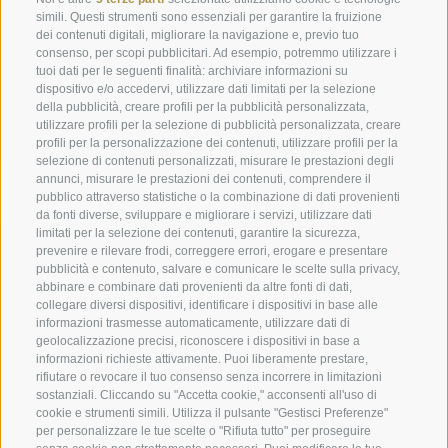
simili. Questi strumenti sono essenziali per garantire la fruizione
dei contenuti digitali, migliorare la navigazione e, previo tuo
info@marienberg.it
consenso, per scopi pubblicitari. Ad esempio, potremmo utilizzare i
tuoi dati per le seguenti finalità: archiviare informazioni su
+39 0473 843980
dispositivo e/o accedervi, utilizzare dati limitati per la selezione
della pubblicità, creare profili per la pubblicità personalizzata,
utilizzare profili per la selezione di pubblicità personalizzata, creare
profili per la personalizzazione dei contenuti, utilizzare profili per la
selezione di contenuti personalizzati, misurare le prestazioni degli
Credits
|
Contributi pubblici
|
Mappa del sito
|
Cookie Policy
|
annunci, misurare le prestazioni dei contenuti, comprendere il
pubblico attraverso statistiche o la combinazione di dati provenienti
Privacy
|
Preferenze Cookies
da fonti diverse, sviluppare e migliorare i servizi, utilizzare dati
limitati per la selezione dei contenuti, garantire la sicurezza,
prevenire e rilevare frodi, correggere errori, erogare e presentare
Abbazia di Marienberg
pubblicità e contenuto, salvare e comunicare le scelte sulla privacy,
Schlinig 1
abbinare e combinare dati provenienti da altre fonti di dati,
39024
Malles
collegare diversi dispositivi, identificare i dispositivi in base alle
informazioni trasmesse automaticamente, utilizzare dati di
BZ - Italia
geolocalizzazione precisi, riconoscere i dispositivi in base a
informazioni richieste attivamente. Puoi liberamente prestare,
rifiutare o revocare il tuo consenso senza incorrere in limitazioni
Amministrazione
sostanziali. Cliccando su "Accetta cookie," acconsenti all'uso di
cookie e strumenti simili. Utilizza il pulsante "Gestisci Preferenze"
Tel.+39 0473 843989
per personalizzare le tue scelte o "Rifiuta tutto" per proseguire