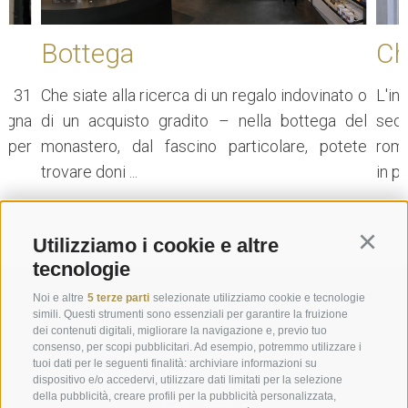
Bottega
Ch
al 31
Che siate alla ricerca di un regalo indovinato o
L'in
ogna
di un acquisto gradito – nella bottega del
sec
, per
monastero, dal fascino particolare, potete
roma
trovare doni ...
in pie
 PIÙ
LEGGERE DI PIÙ
Utilizziamo i cookie e altre
Continu
tecnologie
Richiesta
Noi e altre
5 terze parti
selezionate utilizziamo cookie e tecnologie
simili. Questi strumenti sono essenziali per garantire la fruizione
dei contenuti digitali, migliorare la navigazione e, previo tuo
info@marienberg.it
consenso, per scopi pubblicitari. Ad esempio, potremmo utilizzare i
tuoi dati per le seguenti finalità: archiviare informazioni su
+39 0473 843980
dispositivo e/o accedervi, utilizzare dati limitati per la selezione
della pubblicità, creare profili per la pubblicità personalizzata,