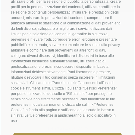
utilizzare profili per la selezione di pubblicità personalizzata, creare
profili per la personalizzazione dei contenuti, utilizzare profili per la
selezione di contenuti personalizzati, misurare le prestazioni degli
Credits
|
Contributi pubblici
|
Mappa del sito
|
Cookie Policy
|
annunci, misurare le prestazioni dei contenuti, comprendere il
pubblico attraverso statistiche o la combinazione di dati provenienti
Privacy
|
Preferenze Cookies
da fonti diverse, sviluppare e migliorare i servizi, utilizzare dati
limitati per la selezione dei contenuti, garantire la sicurezza,
prevenire e rilevare frodi, correggere errori, erogare e presentare
Abbazia di Marienberg
pubblicità e contenuto, salvare e comunicare le scelte sulla privacy,
Schlinig 1
abbinare e combinare dati provenienti da altre fonti di dati,
39024
Malles
collegare diversi dispositivi, identificare i dispositivi in base alle
informazioni trasmesse automaticamente, utilizzare dati di
BZ - Italia
geolocalizzazione precisi, riconoscere i dispositivi in base a
informazioni richieste attivamente. Puoi liberamente prestare,
rifiutare o revocare il tuo consenso senza incorrere in limitazioni
Amministrazione
sostanziali. Cliccando su "Accetta cookie," acconsenti all'uso di
cookie e strumenti simili. Utilizza il pulsante "Gestisci Preferenze"
Tel.+39 0473 843989
per personalizzare le tue scelte o "Rifiuta tutto" per proseguire
senza cookie non strettamente necessari. Puoi modificare le tue
Email: verwaltung@marienberg.it
preferenze in qualsiasi momento cliccando sul link "Preferenze
Cookie" in fondo alla pagina o sull'icona dello scudo in basso a
sinistra. Le tue preferenze si applicheranno al solo dispositivo in
Monastero
uso.
Tel.+39 0473 831306