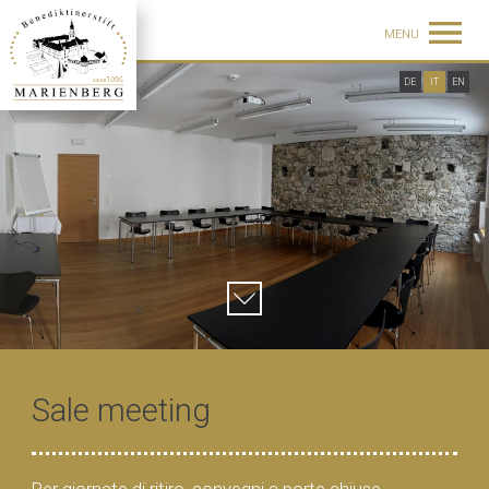
MENU
DE
IT
EN
Sale meeting