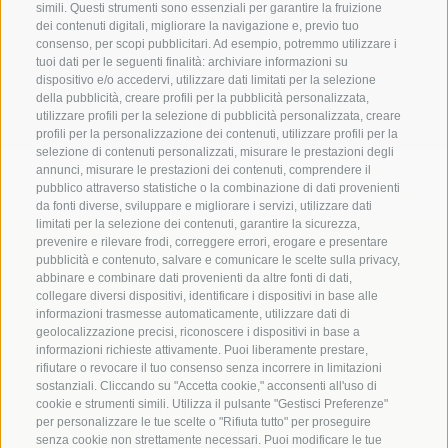
simili. Questi strumenti sono essenziali per garantire la fruizione
dei contenuti digitali, migliorare la navigazione e, previo tuo
info@marienberg.it
consenso, per scopi pubblicitari. Ad esempio, potremmo utilizzare i
tuoi dati per le seguenti finalità: archiviare informazioni su
+39 0473 843980
dispositivo e/o accedervi, utilizzare dati limitati per la selezione
della pubblicità, creare profili per la pubblicità personalizzata,
utilizzare profili per la selezione di pubblicità personalizzata, creare
profili per la personalizzazione dei contenuti, utilizzare profili per la
selezione di contenuti personalizzati, misurare le prestazioni degli
Credits
|
Contributi pubblici
|
Mappa del sito
|
Cookie Policy
|
annunci, misurare le prestazioni dei contenuti, comprendere il
pubblico attraverso statistiche o la combinazione di dati provenienti
Privacy
|
Preferenze Cookies
da fonti diverse, sviluppare e migliorare i servizi, utilizzare dati
limitati per la selezione dei contenuti, garantire la sicurezza,
prevenire e rilevare frodi, correggere errori, erogare e presentare
Abbazia di Marienberg
pubblicità e contenuto, salvare e comunicare le scelte sulla privacy,
Schlinig 1
abbinare e combinare dati provenienti da altre fonti di dati,
39024
Malles
collegare diversi dispositivi, identificare i dispositivi in base alle
informazioni trasmesse automaticamente, utilizzare dati di
BZ - Italia
geolocalizzazione precisi, riconoscere i dispositivi in base a
informazioni richieste attivamente. Puoi liberamente prestare,
rifiutare o revocare il tuo consenso senza incorrere in limitazioni
Amministrazione
sostanziali. Cliccando su "Accetta cookie," acconsenti all'uso di
cookie e strumenti simili. Utilizza il pulsante "Gestisci Preferenze"
Tel.+39 0473 843989
per personalizzare le tue scelte o "Rifiuta tutto" per proseguire
senza cookie non strettamente necessari. Puoi modificare le tue
Email: verwaltung@marienberg.it