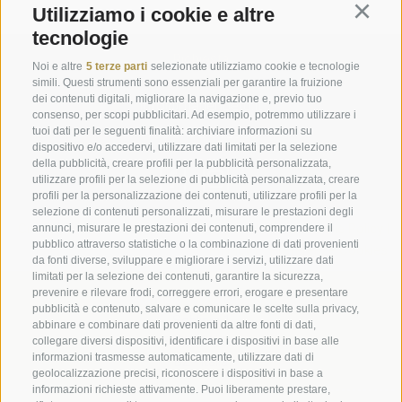
Utilizziamo i cookie e altre
Continu
tecnologie
Richiesta
Noi e altre
5 terze parti
selezionate utilizziamo cookie e tecnologie
simili. Questi strumenti sono essenziali per garantire la fruizione
dei contenuti digitali, migliorare la navigazione e, previo tuo
info@marienberg.it
consenso, per scopi pubblicitari. Ad esempio, potremmo utilizzare i
tuoi dati per le seguenti finalità: archiviare informazioni su
+39 0473 843980
dispositivo e/o accedervi, utilizzare dati limitati per la selezione
della pubblicità, creare profili per la pubblicità personalizzata,
utilizzare profili per la selezione di pubblicità personalizzata, creare
profili per la personalizzazione dei contenuti, utilizzare profili per la
selezione di contenuti personalizzati, misurare le prestazioni degli
Credits
|
Contributi pubblici
|
Mappa del sito
|
Cookie Policy
|
annunci, misurare le prestazioni dei contenuti, comprendere il
pubblico attraverso statistiche o la combinazione di dati provenienti
Privacy
|
Preferenze Cookies
da fonti diverse, sviluppare e migliorare i servizi, utilizzare dati
limitati per la selezione dei contenuti, garantire la sicurezza,
prevenire e rilevare frodi, correggere errori, erogare e presentare
Abbazia di Marienberg
pubblicità e contenuto, salvare e comunicare le scelte sulla privacy,
Schlinig 1
abbinare e combinare dati provenienti da altre fonti di dati,
39024
Malles
collegare diversi dispositivi, identificare i dispositivi in base alle
informazioni trasmesse automaticamente, utilizzare dati di
BZ - Italia
geolocalizzazione precisi, riconoscere i dispositivi in base a
informazioni richieste attivamente. Puoi liberamente prestare,