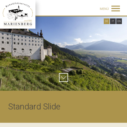
MENÜ
DE
IT
EN
Standard Slide