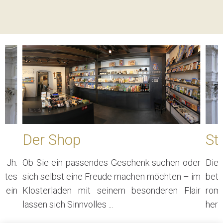
Der Shop
St
 Jh.
Ob Sie ein passendes Geschenk suchen oder
Die
mtes
sich selbst eine Freude machen möchten – im
bet
 ein
Klosterladen mit seinem besonderen Flair
rom
lassen sich Sinnvolles ...
herv