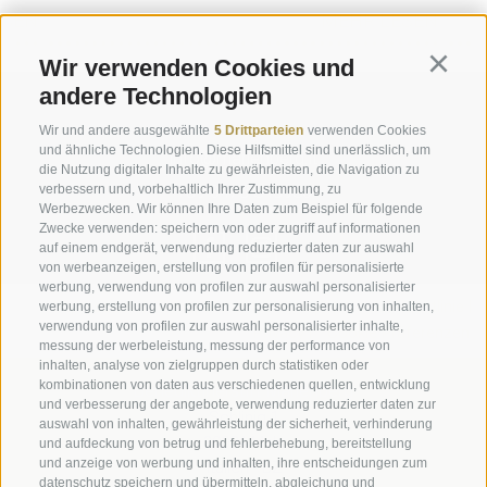
ESEN
MEHR LESEN
Wir verwenden Cookies und
Continu
andere Technologien
Anfrage
Wir und andere ausgewählte
5 Drittparteien
verwenden Cookies
und ähnliche Technologien. Diese Hilfsmittel sind unerlässlich, um
info@marienberg.it
die Nutzung digitaler Inhalte zu gewährleisten, die Navigation zu
verbessern und, vorbehaltlich Ihrer Zustimmung, zu
+39 0473 843980
Werbezwecken. Wir können Ihre Daten zum Beispiel für folgende
Zwecke verwenden: speichern von oder zugriff auf informationen
auf einem endgerät, verwendung reduzierter daten zur auswahl
von werbeanzeigen, erstellung von profilen für personalisierte
werbung, verwendung von profilen zur auswahl personalisierter
Impressum
|
Transparenz
|
Sitemap
|
Cookie-Richtlinie
|
werbung, erstellung von profilen zur personalisierung von inhalten,
verwendung von profilen zur auswahl personalisierter inhalte,
Privacy
|
Cookie Präferenzen
messung der werbeleistung, messung der performance von
inhalten, analyse von zielgruppen durch statistiken oder
kombinationen von daten aus verschiedenen quellen, entwicklung
Benediktinerstift Marienberg
und verbesserung der angebote, verwendung reduzierter daten zur
Schlinig 1
auswahl von inhalten, gewährleistung der sicherheit, verhinderung
39024
Mals
und aufdeckung von betrug und fehlerbehebung, bereitstellung
und anzeige von werbung und inhalten, ihre entscheidungen zum
Italien - BZ
datenschutz speichern und übermitteln, abgleichung und