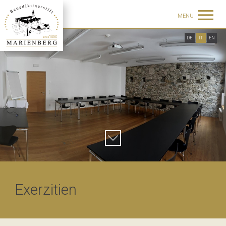
MENU
DE
IT
EN
Exerzitien