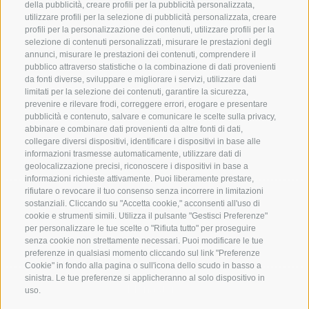
della pubblicità, creare profili per la pubblicità personalizzata,
utilizzare profili per la selezione di pubblicità personalizzata, creare
profili per la personalizzazione dei contenuti, utilizzare profili per la
selezione di contenuti personalizzati, misurare le prestazioni degli
Credits
|
Contributi pubblici
|
Mappa del sito
|
Cookie Policy
|
annunci, misurare le prestazioni dei contenuti, comprendere il
pubblico attraverso statistiche o la combinazione di dati provenienti
Privacy
|
Preferenze Cookies
da fonti diverse, sviluppare e migliorare i servizi, utilizzare dati
limitati per la selezione dei contenuti, garantire la sicurezza,
prevenire e rilevare frodi, correggere errori, erogare e presentare
Abbazia di Marienberg
pubblicità e contenuto, salvare e comunicare le scelte sulla privacy,
Schlinig 1
abbinare e combinare dati provenienti da altre fonti di dati,
39024
Malles
collegare diversi dispositivi, identificare i dispositivi in base alle
informazioni trasmesse automaticamente, utilizzare dati di
BZ - Italia
geolocalizzazione precisi, riconoscere i dispositivi in base a
informazioni richieste attivamente. Puoi liberamente prestare,
rifiutare o revocare il tuo consenso senza incorrere in limitazioni
Amministrazione
sostanziali. Cliccando su "Accetta cookie," acconsenti all'uso di
cookie e strumenti simili. Utilizza il pulsante "Gestisci Preferenze"
Tel.+39 0473 843989
per personalizzare le tue scelte o "Rifiuta tutto" per proseguire
senza cookie non strettamente necessari. Puoi modificare le tue
Email: verwaltung@marienberg.it
preferenze in qualsiasi momento cliccando sul link "Preferenze
Cookie" in fondo alla pagina o sull'icona dello scudo in basso a
sinistra. Le tue preferenze si applicheranno al solo dispositivo in
Monastero
uso.