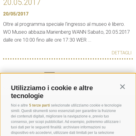
20.05.2017
20/05/2017
Oltre al programma speciale l'ingresso al museo è libero.
WO Museo abbazia Marienberg WANN Sabato, 20.05.2017
dalle ore 10:00 fino alle ore 17:30 WER ...
DETTAGLI
«
‹
1
2
3
›
»
Utilizziamo i cookie e altre
Continu
22 elementi su 3 pagine, visualizzati 19-22
tecnologie
Richiesta
Noi e altre
5 terze parti
selezionate utilizziamo cookie e tecnologie
simili. Questi strumenti sono essenziali per garantire la fruizione
dei contenuti digitali, migliorare la navigazione e, previo tuo
info@marienberg.it
consenso, per scopi pubblicitari. Ad esempio, potremmo utilizzare i
tuoi dati per le seguenti finalità: archiviare informazioni su
+39 0473 843980
dispositivo e/o accedervi, utilizzare dati limitati per la selezione