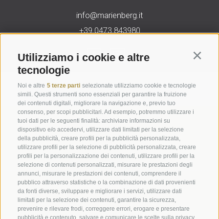
info@marienberg.it
+39 0473 843980
Utilizziamo i cookie e altre
Continu
tecnologie
Credits
|
Contributi pubblici
|
Mappa del sito
|
Cookie Policy
|
Noi e altre
5 terze parti
selezionate utilizziamo cookie e tecnologie
Privacy
|
Preferenze Cookies
simili. Questi strumenti sono essenziali per garantire la fruizione
dei contenuti digitali, migliorare la navigazione e, previo tuo
consenso, per scopi pubblicitari. Ad esempio, potremmo utilizzare i
Abbazia di Marienberg
tuoi dati per le seguenti finalità: archiviare informazioni su
dispositivo e/o accedervi, utilizzare dati limitati per la selezione
Schlinig 1
della pubblicità, creare profili per la pubblicità personalizzata,
39024
Malles
utilizzare profili per la selezione di pubblicità personalizzata, creare
BZ - Italia
profili per la personalizzazione dei contenuti, utilizzare profili per la
selezione di contenuti personalizzati, misurare le prestazioni degli
annunci, misurare le prestazioni dei contenuti, comprendere il
pubblico attraverso statistiche o la combinazione di dati provenienti
Amministrazione
da fonti diverse, sviluppare e migliorare i servizi, utilizzare dati
Tel.+39 0473 843989
limitati per la selezione dei contenuti, garantire la sicurezza,
prevenire e rilevare frodi, correggere errori, erogare e presentare
Email: verwaltung@marienberg.it
pubblicità e contenuto, salvare e comunicare le scelte sulla privacy,