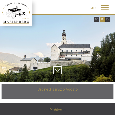
MENU
DE
IT
EN
Ordine di servizio Agosto
Richiesta