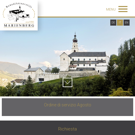
MENU
DE
IT
EN
Ordine di servizio Agosto
Richiesta