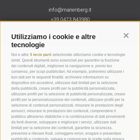
info@marienberg.it
+39 0473 843980
Utilizziamo i cookie e altre
Continu
tecnologie
Credits
|
Contributi pubblici
|
Mappa del sito
|
Cookie Policy
|
Noi e altre
5 terze parti
selezionate utilizziamo cookie e tecnologie
Privacy
|
Preferenze Cookies
simili. Questi strumenti sono essenziali per garantire la fruizione
dei contenuti digitali, migliorare la navigazione e, previo tuo
consenso, per scopi pubblicitari. Ad esempio, potremmo utilizzare i
Abbazia di Marienberg
tuoi dati per le seguenti finalità: archiviare informazioni su
dispositivo e/o accedervi, utilizzare dati limitati per la selezione
Schlinig 1
della pubblicità, creare profili per la pubblicità personalizzata,
39024
Malles
utilizzare profili per la selezione di pubblicità personalizzata, creare
BZ - Italia
profili per la personalizzazione dei contenuti, utilizzare profili per la
selezione di contenuti personalizzati, misurare le prestazioni degli
annunci, misurare le prestazioni dei contenuti, comprendere il
pubblico attraverso statistiche o la combinazione di dati provenienti
Amministrazione
da fonti diverse, sviluppare e migliorare i servizi, utilizzare dati
Tel.+39 0473 843989
limitati per la selezione dei contenuti, garantire la sicurezza,
prevenire e rilevare frodi, correggere errori, erogare e presentare
Email: verwaltung@marienberg.it
pubblicità e contenuto, salvare e comunicare le scelte sulla privacy,