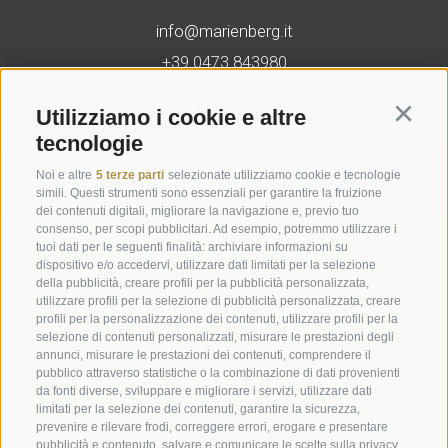
info@marienberg.it
+39 0473 843980
Utilizziamo i cookie e altre
Continu
tecnologie
Credits
|
Contributi pubblici
|
Mappa del sito
|
Cookie Policy
|
Noi e altre
5 terze parti
selezionate utilizziamo cookie e tecnologie
Privacy
|
Preferenze Cookies
simili. Questi strumenti sono essenziali per garantire la fruizione
dei contenuti digitali, migliorare la navigazione e, previo tuo
consenso, per scopi pubblicitari. Ad esempio, potremmo utilizzare i
Abbazia di Marienberg
tuoi dati per le seguenti finalità: archiviare informazioni su
dispositivo e/o accedervi, utilizzare dati limitati per la selezione
Schlinig 1
della pubblicità, creare profili per la pubblicità personalizzata,
39024
Malles
utilizzare profili per la selezione di pubblicità personalizzata, creare
BZ - Italia
profili per la personalizzazione dei contenuti, utilizzare profili per la
selezione di contenuti personalizzati, misurare le prestazioni degli
annunci, misurare le prestazioni dei contenuti, comprendere il
pubblico attraverso statistiche o la combinazione di dati provenienti
Amministrazione
da fonti diverse, sviluppare e migliorare i servizi, utilizzare dati
Tel.+39 0473 843989
limitati per la selezione dei contenuti, garantire la sicurezza,
prevenire e rilevare frodi, correggere errori, erogare e presentare
Email: verwaltung@marienberg.it
pubblicità e contenuto, salvare e comunicare le scelte sulla privacy,