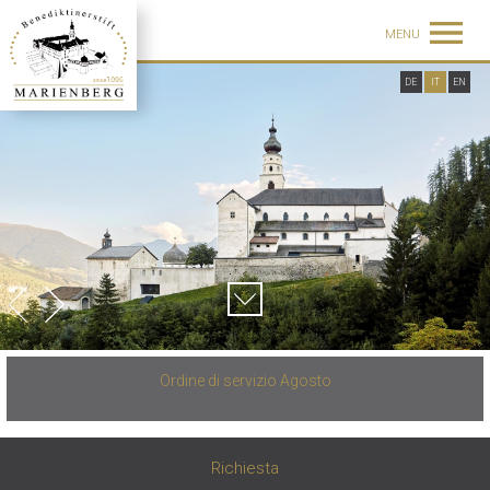
MENU
DE
IT
EN
Ordine di servizio Agosto
Richiesta