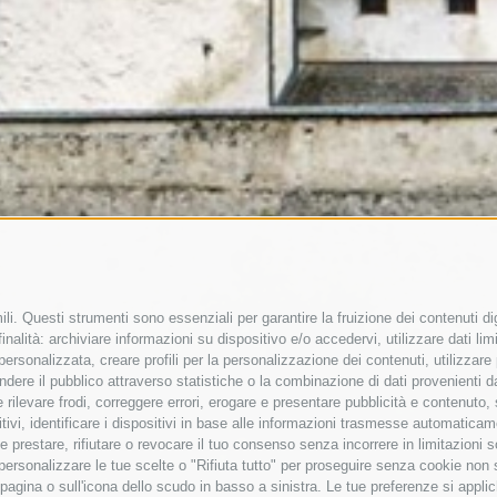
li. Questi strumenti sono essenziali per garantire la fruizione dei contenuti di
nalità: archiviare informazioni su dispositivo e/o accedervi, utilizzare dati limit
 personalizzata, creare profili per la personalizzazione dei contenuti, utilizzare
ere il pubblico attraverso statistiche o la combinazione di dati provenienti da f
 e rilevare frodi, correggere errori, erogare e presentare pubblicità e contenuto
itivi, identificare i dispositivi in base alle informazioni trasmesse automaticam
e prestare, rifiutare o revocare il tuo consenso senza incorrere in limitazioni 
r personalizzare le tue scelte o "Rifiuta tutto" per proseguire senza cookie non
agina o sull'icona dello scudo in basso a sinistra. Le tue preferenze si applic