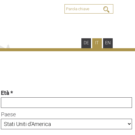
DE
IT
EN
Età
Paese