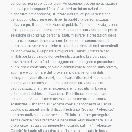
info@marienberg.it
consenso, per scopi pubblicitari. Ad esempio, potremmo utilizzare i
tuoi dati per le seguenti finalità: archiviare informazioni su
+39 0473 843980
dispositivo e/o accedervi, utilizzare dati limitati per la selezione
della pubblicità, creare profili per la pubblicità personalizzata,
utilizzare profili per la selezione di pubblicità personalizzata, creare
profili per la personalizzazione dei contenuti, utilizzare profili per la
selezione di contenuti personalizzati, misurare le prestazioni degli
Credits
|
Contributi pubblici
|
Mappa del sito
|
Cookie Policy
|
annunci, misurare le prestazioni dei contenuti, comprendere il
pubblico attraverso statistiche o la combinazione di dati provenienti
Privacy
|
Preferenze Cookies
da fonti diverse, sviluppare e migliorare i servizi, utilizzare dati
limitati per la selezione dei contenuti, garantire la sicurezza,
prevenire e rilevare frodi, correggere errori, erogare e presentare
Abbazia di Marienberg
pubblicità e contenuto, salvare e comunicare le scelte sulla privacy,
Schlinig 1
abbinare e combinare dati provenienti da altre fonti di dati,
39024
Malles
collegare diversi dispositivi, identificare i dispositivi in base alle
informazioni trasmesse automaticamente, utilizzare dati di
BZ - Italia
geolocalizzazione precisi, riconoscere i dispositivi in base a
informazioni richieste attivamente. Puoi liberamente prestare,
rifiutare o revocare il tuo consenso senza incorrere in limitazioni
Amministrazione
sostanziali. Cliccando su "Accetta cookie," acconsenti all'uso di
cookie e strumenti simili. Utilizza il pulsante "Gestisci Preferenze"
Tel.+39 0473 843989
per personalizzare le tue scelte o "Rifiuta tutto" per proseguire
senza cookie non strettamente necessari. Puoi modificare le tue
Email: verwaltung@marienberg.it
preferenze in qualsiasi momento cliccando sul link "Preferenze
Cookie" in fondo alla pagina o sull'icona dello scudo in basso a