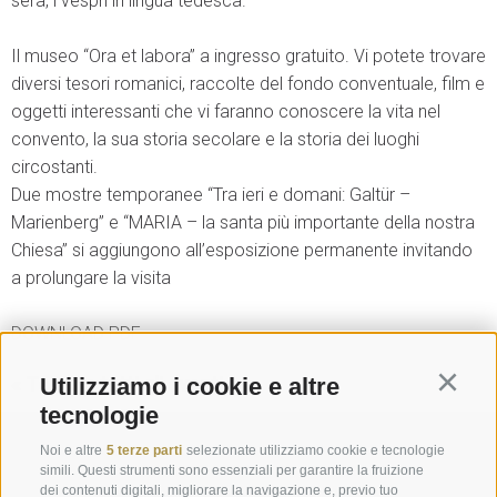
sera, i vespri in lingua tedesca.
Il museo “Ora et labora” a ingresso gratuito. Vi potete trovare
diversi tesori romanici, raccolte del fondo conventuale, film e
oggetti interessanti che vi faranno conoscere la vita nel
convento, la sua storia secolare e la storia dei luoghi
circostanti.
Due mostre temporanee “Tra ieri e domani: Galtür –
Marienberg” e “MARIA – la santa più importante della nostra
Chiesa” si aggiungono all’esposizione permanente invitando
a prolungare la visita
DOWNLOAD PDF
« Torna a tutti gli eventi
Utilizziamo i cookie e altre
Continu
tecnologie
Richiesta
Noi e altre
5 terze parti
selezionate utilizziamo cookie e tecnologie
simili. Questi strumenti sono essenziali per garantire la fruizione
dei contenuti digitali, migliorare la navigazione e, previo tuo